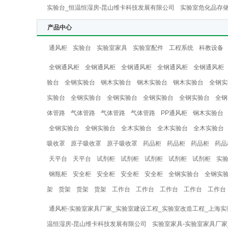
实验台_恒温恒湿房-昆山维卡科技发展有限公司
实验室危化品存储
产品中心
通风柜
实验台
实验室家具
实验室配件
工程系统
科教设备
全钢通风柜
全钢通风柜
全钢通风柜
全钢通风柜
全钢通风柜
验台
全钢实验台
钢木实验台
钢木实验台
钢木实验台
全钢实
实验台
全钢实验台
全钢实验台
全钢实验台
全钢实验台
全钢
体管路
气体管路
气体管路
气体管路
PP通风柜
钢木实验台
全钢实验台
全钢实验台
全木实验台
全木实验台
全木实验台
吸收罩
原子吸收罩
原子吸收罩
药品柜
药品柜
药品柜
药品
天平台
天平台
试剂柜
试剂柜
试剂柜
试剂柜
试剂柜
实
钢瓶柜
安全柜
安全柜
安全柜
安全柜
全钢实验台
全钢实
架
货架
货架
货架
工作台
工作台
工作台
工作台
工作台
通风柜-实验室家具厂家_实验室建设工程_实验室改造工程_上海实
温恒湿房-昆山维卡科技发展有限公司
实验室家具-实验室家具厂家