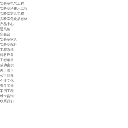
实验室电气工程
实验室给排水工程
实验室家具工程
实验室危化品存储
产品中心
通风柜
实验台
实验室家具
实验室配件
工程系统
科教设备
工程项目
成功案例
关于维卡
公司简介
企业文化
资质荣誉
案例工程
维卡咨询
联系我们
昆山维卡科技发展有限公司
手机：13862644177(王先生） 18913217838(王先生）