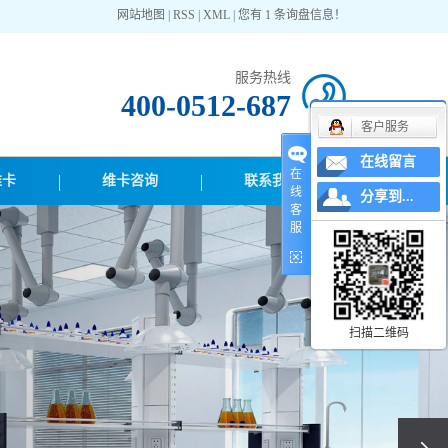
网站地图
|
RSS
|
XML
|
您有
1
条询盘信息！
服务热线
400-0512-687
客户服务
在线留言
在
维卡
维卡咨询
联系我们
线
分享到...
客
服
扫描二维码