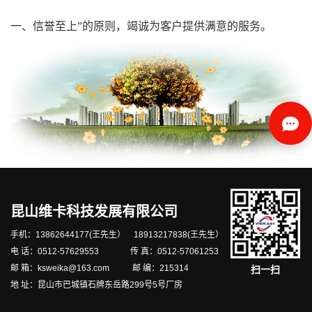
一、信誉至上”的原则，竭诚为客户提供满意的服务。
昆山维卡科技发展有限公司
手机：13862644177(王先生） 18913217838(王先生）
电 话：0512-57629553 传 真：0512-57061253
邮 箱：ksweika@163.com 邮 编：215314
扫一扫
地 址：昆山市巴城镇石牌东岳路299号5号厂房