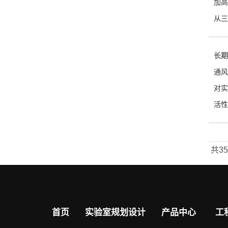
加高
从三
长期
通风
对实
活性
共3
首页
实验室规划设计
产品中心
工