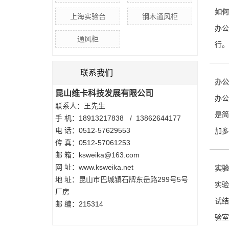
如何
上海实验台
钢木通风柜
办公
通风柜
行。
联系我们
办公
昆山维卡科技发展有限公司
办公
联系人：王先生
是简
手 机：18913217838 / 13862644177
电 话：0512-57629553
加多
传 真：0512-57061253
邮 箱：ksweika@163.com
网 址：www.ksweika.net
实验
地 址：昆山市巴城镇石牌东岳路299号5号
实验
厂房
试结
邮 编：215314
验室