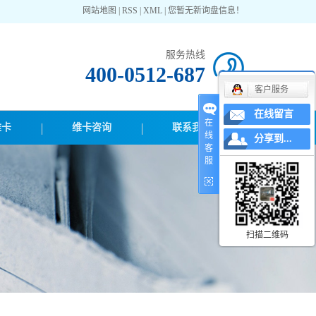
网站地图
|
RSS
|
XML
|
您暂无新询盘信息！
服务热线
400-0512-687
客户服务
在线留言
在
维卡
维卡咨询
联系我们
线
分享到...
客
服
扫描二维码