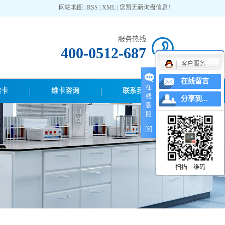
网站地图
|
RSS
|
XML
|
您暂无新询盘信息！
服务热线
400-0512-687
客户服务
在线留言
在
维卡
维卡咨询
联系我们
线
分享到...
客
服
扫描二维码