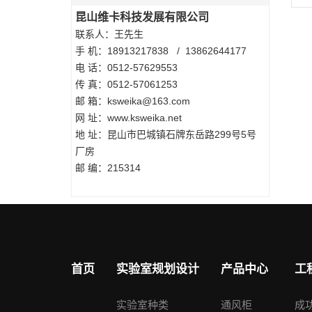
昆山维卡科技发展有限公司
联系人：王先生
手 机：18913217838 / 13862644177
电 话：0512-57629553
传 真：0512-57061253
邮 箱：ksweika@163.com
网 址：www.ksweika.net
地 址：昆山市巴城镇石牌东岳路299号5号
厂房
邮 编：215314
首页
实验室规划设计
产品中心
工
实验室种类
通风柜
成