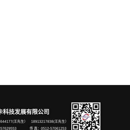
卡科技发展有限公司
644177(王先生） 18913217838(王先生）
-57629553 传 真：0512-57061253