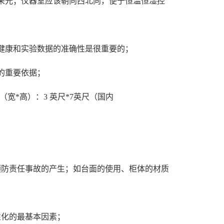
于采光；仪器室应该朝向西北向，便于恒温恒湿控
的健康和实验数据的准确性是很重要的；
的重要依据；
（宽*高）：3 英尺*7英尺（国内
预防责任事故的产生；如台面的使用、柜体的材质
性化的最基本因素；