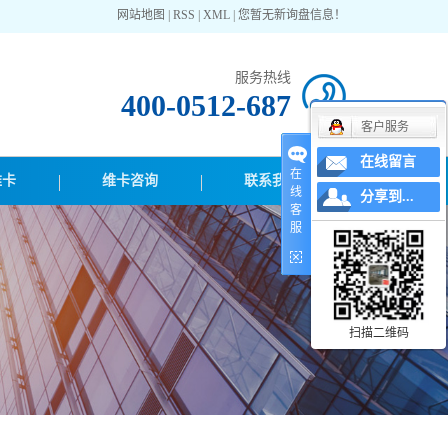
网站地图
|
RSS
|
XML
|
您暂无新询盘信息！
服务热线
400-0512-687
客户服务
在线留言
在
维卡
维卡咨询
联系我们
线
分享到...
客
服
扫描二维码