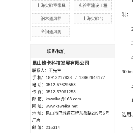
上海实验室家具
实验室建设工程
制；
钢木通风柜
上海实验台
全钢通风厨
联系我们
昆山维卡科技发展有限公司
联系人：王先生
900
手 机：18913217838 / 13862644177
电 话：0512-57629553
传 真：0512-57061253
邮 箱：ksweika@163.com
网 址：www.ksweika.net
地 址：昆山市巴城镇石牌东岳路299号5号
选用
厂房
邮 编：215314