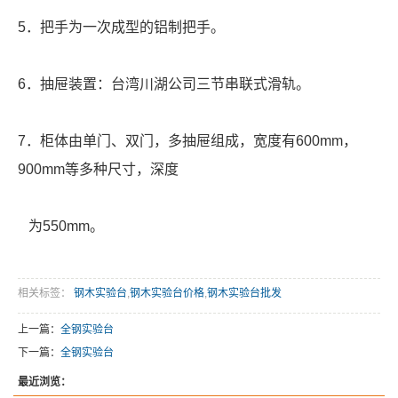
5．把手为一次成型的铝制把手。
6．抽屉装置：台湾川湖公司三节串联式滑轨。
7．柜体由单门、双门，多抽屉组成，宽度有600mm，
900mm等多种尺寸，深度
为550mm。
相关标签：
钢木实验台
,
钢木实验台价格
,
钢木实验台批发
上一篇：
全钢实验台
下一篇：
全钢实验台
最近浏览：