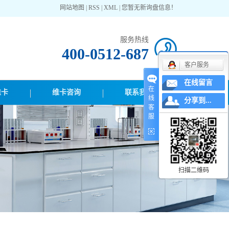
网站地图
|
RSS
|
XML
|
您暂无新询盘信息！
服务热线
400-0512-687
客户服务
在线留言
在
维卡
维卡咨询
联系我们
线
分享到...
客
服
扫描二维码