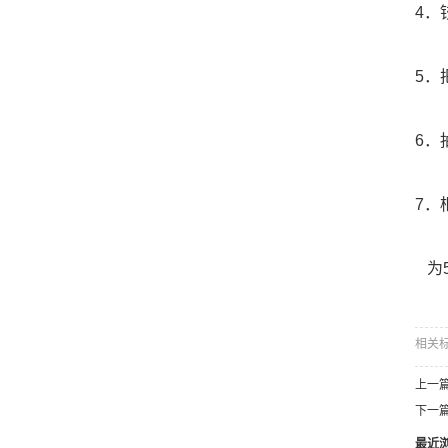
4．
5．
6．
7．
为5
相关
上一
下一
最近