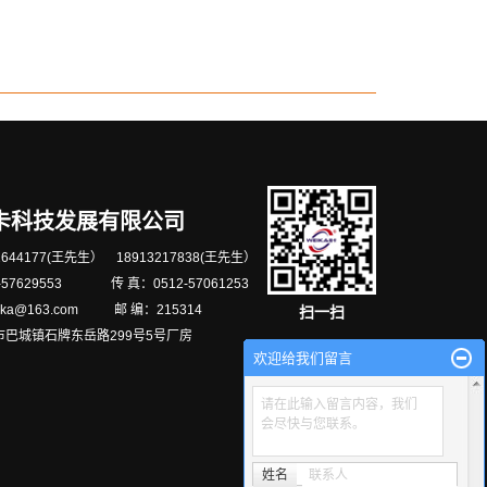
卡科技发展有限公司
644177(王先生） 18913217838(王先生）
-57629553 传 真：0512-57061253
ika@163.com 邮 编：215314
扫一扫
市巴城镇石牌东岳路299号5号厂房
欢迎给我们留言
请在此输入留言内容，我们
会尽快与您联系。
姓名
联系人