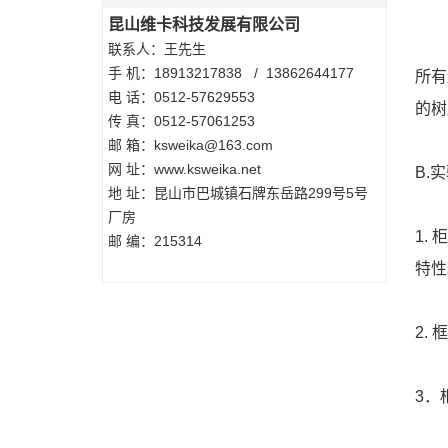
仪器
昆山维卡科技发展有限公司
联系人：王先生
手 机：18913217838 / 13862644177
所有
电 话：0512-57629553
的树
传 真：0512-57061253
邮 箱：ksweika@163.com
网 址：www.ksweika.net
B.
地 址：昆山市巴城镇石牌东岳路299号5号
厂房
1.
邮 编：215314
特性
2.
3．