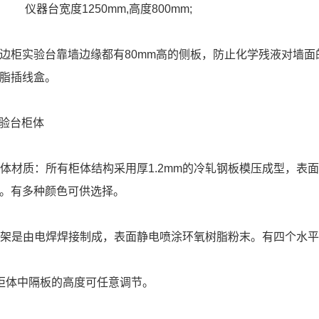
台宽度1250mm,高度800mm;
边柜实验台靠墙边缘都有80mm高的侧板，防止化学残液对墙
脂插线盒。
实验台柜体
 柜体材质：所有柜体结构采用厚1.2mm的冷轧钢板模压成型，
。有多种颜色可供选择。
 框架是由电焊焊接制成，表面静电喷涂环氧树脂粉末。有四个水
柜体中隔板的高度可任意调节。