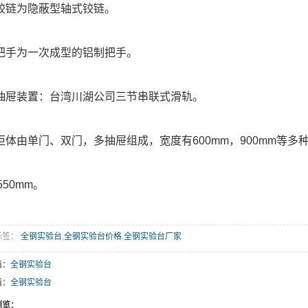
铰链为隐蔽型轴式铰链。
把手为一次成型的铝制把手。
抽屉装置：台湾川湖公司三节串联式滑轨。
柜体由单门、双门，多抽屉组成，宽度有600mm，900mm等多
50mm。
标签：
全钢实验台
,
全钢实验台价格
,
全钢实验台厂家
篇：
全钢实验台
篇：
全钢实验台
浏览：