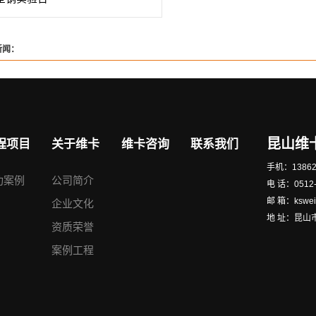
新闻：
昆山维
程项目
关于维卡
维卡咨询
联系我们
手机：13862
功案例
公司简介
电 话：0512
邮 箱：kswe
企业文化
地 址：昆山
资质荣誉
案例工程