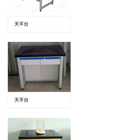
天平台
天平台