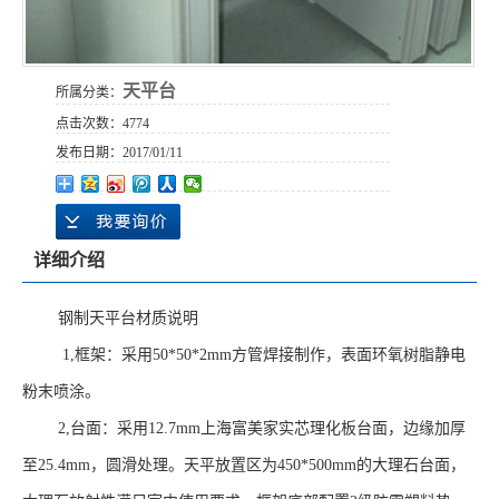
天平台
所属分类：
点击次数：
4774
发布日期：
2017/01/11
详细介绍
钢制天平台材质说明
1,框架：采用50*50*2mm方管焊接制作，表面环氧树脂静电
粉末喷涂。
2,台面：采用12.7mm上海富美家实芯理化板台面，边缘加厚
至25.4mm，圆滑处理。天平放置区为450*500mm的大理石台面，