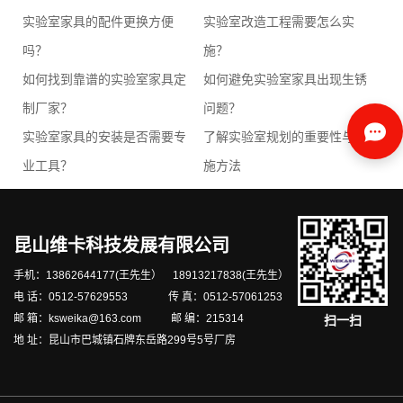
实验室家具的配件更换方便
实验室改造工程需要怎么实
吗？
施？
如何找到靠谱的实验室家具定
如何避免实验室家具出现生锈
制厂家？
问题？
实验室家具的安装是否需要专
了解实验室规划的重要性与实
业工具？
施方法
昆山维卡科技发展有限公司
手机：13862644177(王先生） 18913217838(王先生）
电 话：0512-57629553 传 真：0512-57061253
邮 箱：ksweika@163.com 邮 编：215314
扫一扫
地 址：昆山市巴城镇石牌东岳路299号5号厂房